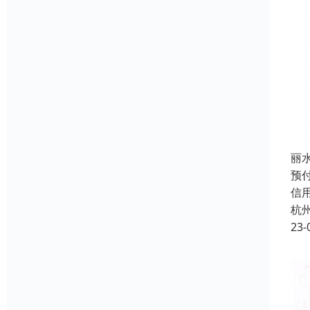
丽
预付
信
杭
23-