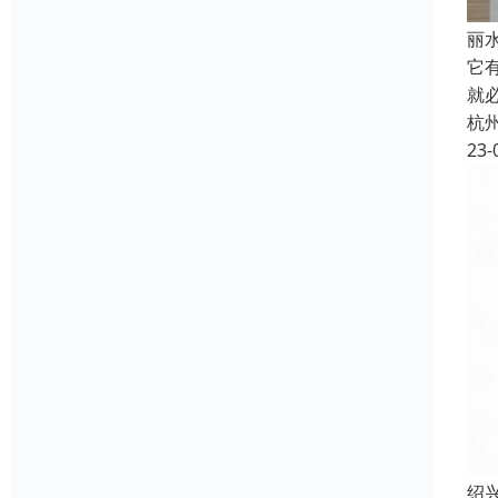
丽
它
就
杭
23-
绍