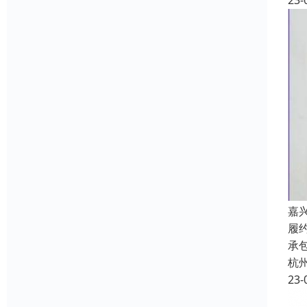
23-
嘉
履
承
杭
23-