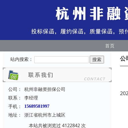
首页
公
站内搜索：
公司：
杭州非融资担保公司
20
联系：
李经理
手机：
15689581997
地址：
浙江省杭州市上城区
本站共被浏览过 4122842 次