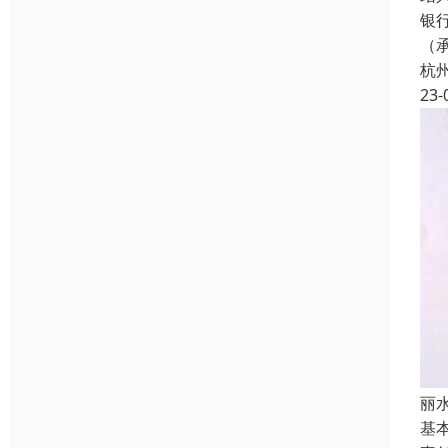
银行
（
杭
23-
丽
基