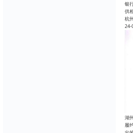
银
供
杭
24-
湖
履约
出