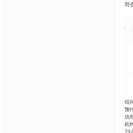
符
绍
预付
信
杭
23-