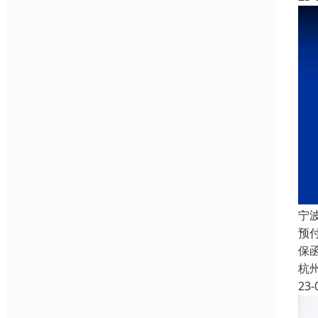
宁
预
保
杭
23-