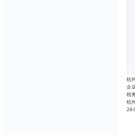
杭
企
税
杭
24-