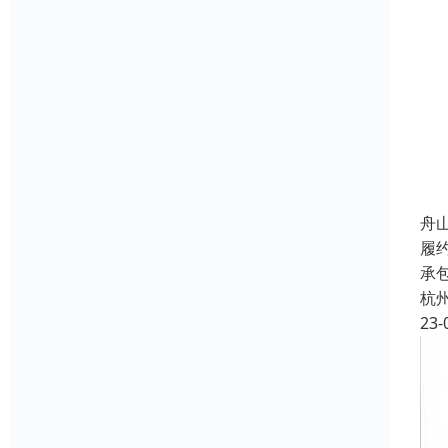
舟
履
承
杭
23-