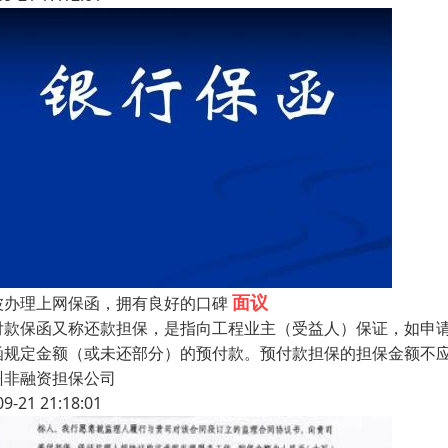
面议
波办理上网保函，拥有良好的口碑
付款保函又称还款担保，是指向工程业主（受益人）保证，如申
函规定金额（或未还部分）的预付款。预付款担保的担保金额不
州非融资担保公司
09-21 21:18:01