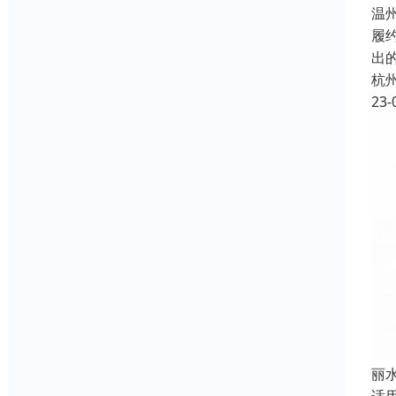
温
履约
出
杭
23-
丽