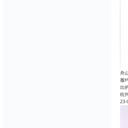
舟
履约
出
杭
23-