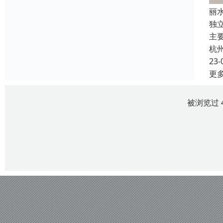
丽
独
主
杭
23-
更
被浏览过 