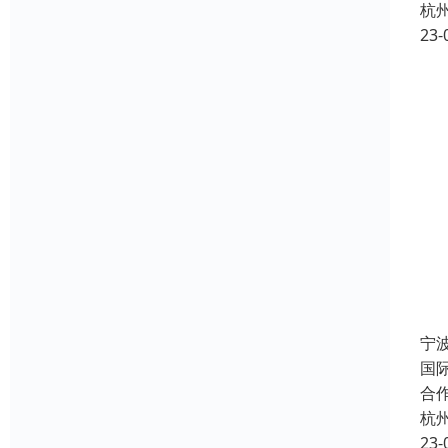
杭
23-
宁
国
合
杭
23-