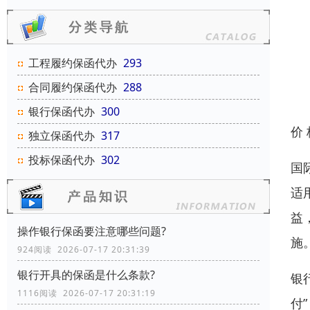
工程履约保函代办
293
合同履约保函代办
288
银行保函代办
300
价
独立保函代办
317
投标保函代办
302
国
适
益
操作银行保函要注意哪些问题?
施
924阅读 2026-07-17 20:31:39
银行开具的保函是什么条款?
银
1116阅读 2026-07-17 20:31:19
付