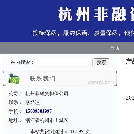
首页
产
站内搜索：
公司：
杭州非融资担保公司
20
联系：
李经理
手机：
15689581997
地址：
浙江省杭州市上城区
本站共被浏览过 4116199 次